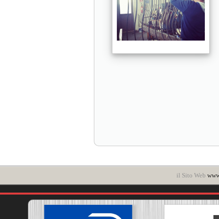
il Sito Web
www.