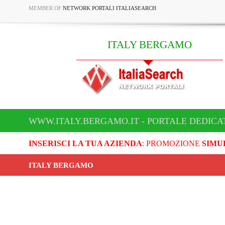
MEMBER OF
NETWORK PORTALI ITALIASEARCH
ITALY BERGAMO
WWW.ITALY.BERGAMO.IT - PORTALE DEDICA
INSERISCI LA TUA AZIENDA
: PROMOZIONE
SIMU
ITALY BERGAMO