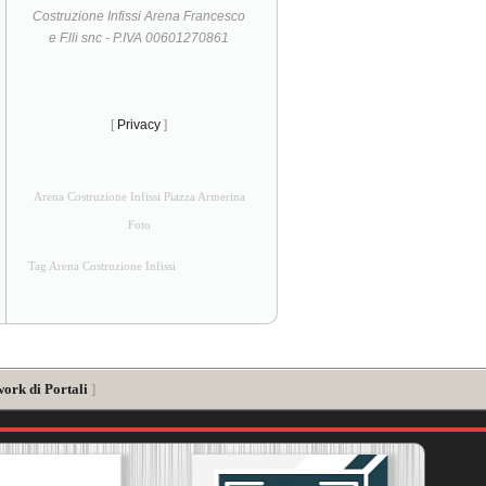
Costruzione Infissi Arena Francesco
e F.lli snc - P.IVA 00601270861
[
Privacy
]
Arena Costruzione Infissi Piazza Armerina
Foto
Tag Arena Costruzione Infissi
work di Portali
]