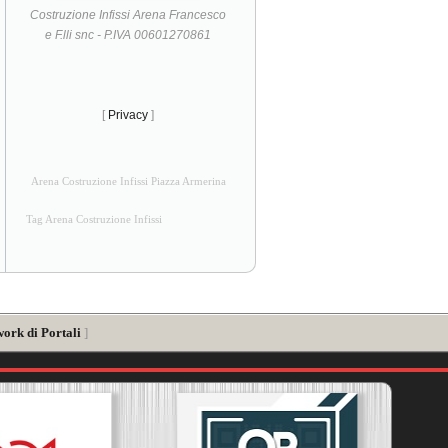
Costruzione Infissi Arena Francesco
e F.lli snc - P.IVA 00601270861
[
Privacy
]
Arena Costruzione Infissi Piazza Armerina
Tag Arena Costruzione Infissi
work di Portali
]