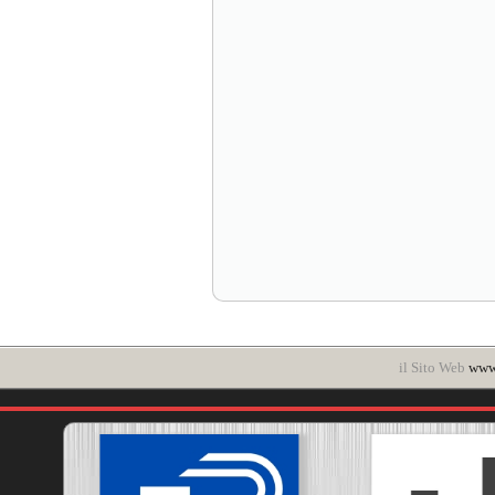
il Sito Web
www.