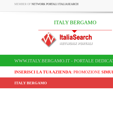
MEMBER OF
NETWORK PORTALI ITALIASEARCH
ITALY BERGAMO
WWW.ITALY.BERGAMO.IT - PORTALE DEDICA
INSERISCI LA TUA AZIENDA
: PROMOZIONE
SIMU
ITALY BERGAMO