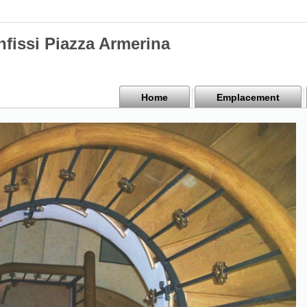
nfissi Piazza Armerina
Home
Emplacement