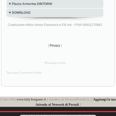
Piazza Armerina DINTORNI
DOWNLOAD
Costruzione Infissi Arena Francesco e F.lli snc - P.IVA 00601270861
[
Privacy
]
Montaggio infissi
Tag Arena Costruzione Infissi
il Sito Web
www.italy.bergamo.it
è membro di NetworkPortali.it | [
Aggiungi la tua
Azienda al Network di Portali
]