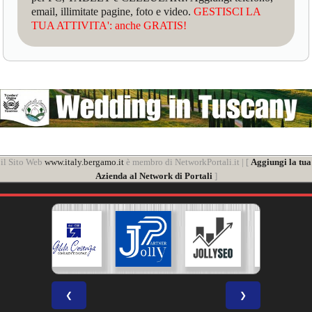
email, illimitate pagine, foto e video.
GESTISCI LA
TUA ATTIVITA': anche GRATIS!
il Sito Web
www.italy.bergamo.it
è membro di NetworkPortali.it | [
Aggiungi la tua
Azienda al Network di Portali
]
❮
❯