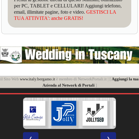
per PC, TABLET e CELLULARI! Aggiungi telefono,
email, illimitate pagine, foto e video.
GESTISCI LA
TUA ATTIVITA': anche GRATIS!
il Sito Web
www.italy.bergamo.it
è membro di NetworkPortali.it | [
Aggiungi la tua
Azienda al Network di Portali
]
❮
❯