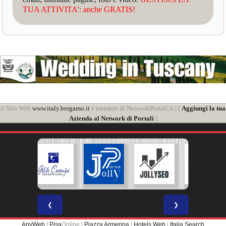
TUA ATTIVITA': anche GRATIS!
il Sito Web
www.italy.bergamo.it
è membro di NetworkPortali.it | [
Aggiungi la tua
Azienda al Network di Portali
]
❮
❯
AnyWeb
|
Pisa
Online |
Piazza Armerina
|
Hotels Web
|
Italia Search