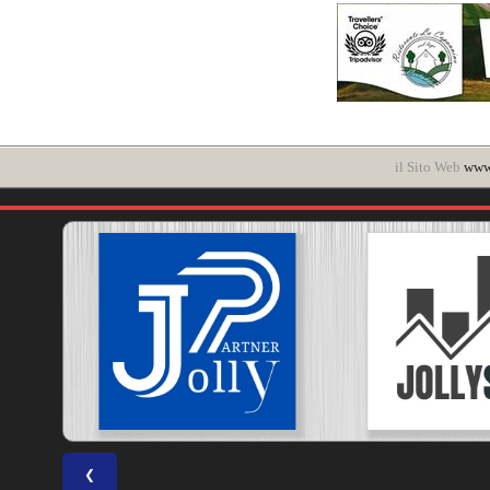
il Sito Web
www.
❮