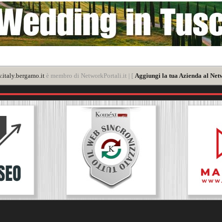
italy.bergamo.it
è membro di NetworkPortali.it | [
Aggiungi la tua Azienda al Net