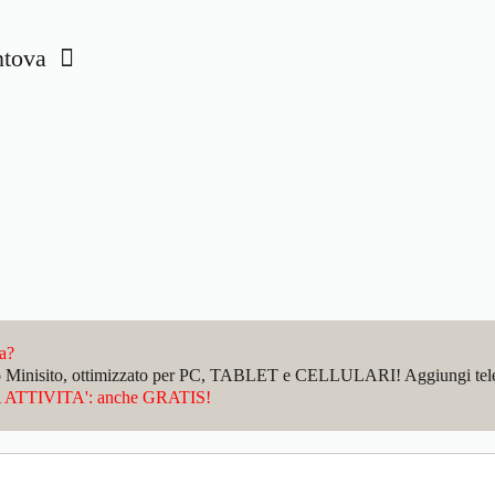
antova
da?
sto Minisito, ottimizzato per PC, TABLET e CELLULARI! Aggiungi telefo
ATTIVITA': anche GRATIS!