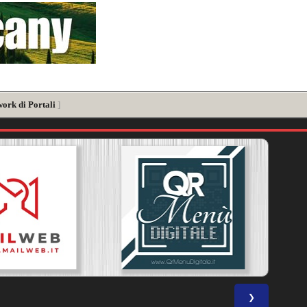
work di Portali
]
❯