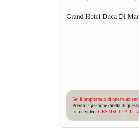
Grand Hotel Duca Di M
Sei il proprietario di questa azien
Prendi la gestione diretta di que
foto e video.
GESTISCI LA TUA 