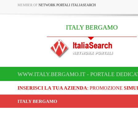
MEMBER OF
NETWORK PORTALI ITALIASEARCH
ITALY BERGAMO
WWW.ITALY.BERGAMO.IT - PORTALE DEDICA
INSERISCI LA TUA AZIENDA
: PROMOZIONE
SIMU
ITALY BERGAMO