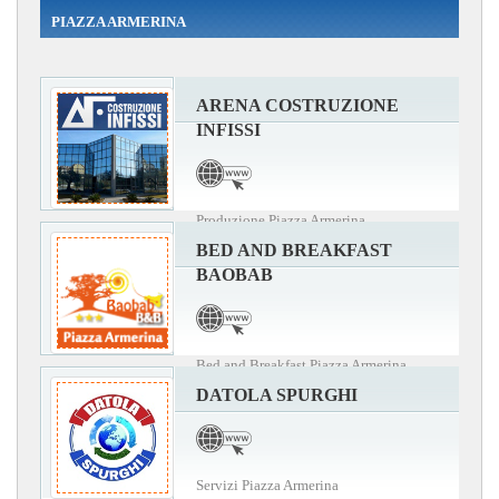
PIAZZA ARMERINA
ARENA COSTRUZIONE
INFISSI
Produzione Piazza Armerina
BED AND BREAKFAST
BAOBAB
Bed and Breakfast Piazza Armerina
DATOLA SPURGHI
Servizi Piazza Armerina