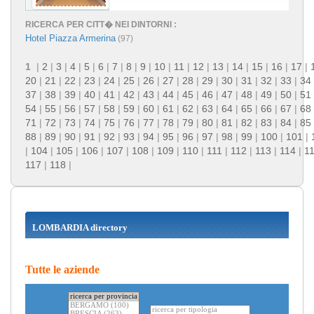
RICERCA PER CITT� NEI DINTORNI :
Hotel Piazza Armerina
(97)
1
|
2
|
3
|
4
|
5
|
6
|
7
|
8
|
9
|
10
|
11
|
12
|
13
|
14
|
15
|
16
|
17
|
20
|
21
|
22
|
23
|
24
|
25
|
26
|
27
|
28
|
29
|
30
|
31
|
32
|
33
|
34
37
|
38
|
39
|
40
|
41
|
42
|
43
|
44
|
45
|
46
|
47
|
48
|
49
|
50
|
51
54
|
55
|
56
|
57
|
58
|
59
|
60
|
61
|
62
|
63
|
64
|
65
|
66
|
67
|
68
71
|
72
|
73
|
74
|
75
|
76
|
77
|
78
|
79
|
80
|
81
|
82
|
83
|
84
|
85
88
|
89
|
90
|
91
|
92
|
93
|
94
|
95
|
96
|
97
|
98
|
99
|
100
|
101
|
|
104
|
105
|
106
|
107
|
108
|
109
|
110
|
111
|
112
|
113
|
114
|
1
117
|
118
|
LOMBARDIA directory
Tutte le aziende