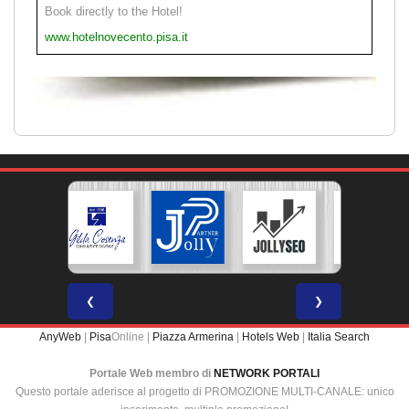
Book directly to the Hotel!
www.hotelnovecento.pisa.it
❮
❯
AnyWeb
|
Pisa
Online |
Piazza Armerina
|
Hotels Web
|
Italia Search
Portale Web membro di
NETWORK PORTALI
Questo portale aderisce al progetto di PROMOZIONE MULTI-CANALE: unico