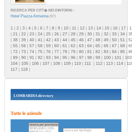
RICERCA PER CITT� NEI DINTORNI :
Hotel Piazza Armerina
(97)
1
|
2
|
3
|
4
|
5
|
6
|
7
|
8
|
9
|
10
|
11
|
12
|
13
|
14
|
15
|
16
|
17
|
1
|
21
|
22
|
23
|
24
|
25
|
26
|
27
|
28
|
29
|
30
|
31
|
32
|
33
|
34
|
3
|
38
|
39
|
40
|
41
|
42
|
43
|
44
|
45
|
46
|
47
|
48
|
49
|
50
|
51
|
5
|
55
|
56
|
57
|
58
|
59
|
60
|
61
|
62
|
63
|
64
|
65
|
66
|
67
|
68
|
6
|
72
|
73
|
74
|
75
|
76
|
77
|
78
|
79
|
80
|
81
|
82
|
83
|
84
|
85
|
8
|
89
|
90
|
91
|
92
|
93
|
94
|
95
|
96
|
97
|
98
|
99
|
100
|
101
|
102
104
|
105
|
106
|
107
|
108
|
109
|
110
|
111
|
112
|
113
|
114
|
11
117
|
118
|
LOMBARDIA directory
Tutte le aziende