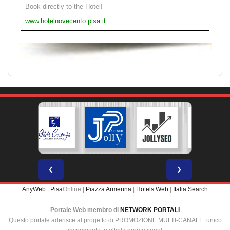
Book directly to the Hotel!
www.hotelnovecento.pisa.it
❮
❯
AnyWeb
|
Pisa
Online |
Piazza Armerina
|
Hotels Web
|
Italia Search
Portale Web membro di
NETWORK PORTALI
Questo portale aderisce al progetto di PROMOZIONE MULTI-CANALE: unico