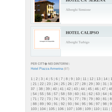
HOTEL CA' SERENA
Alberghi Sirmione
HOTEL CALIPSO
Alberghi Turbigo
PER CITT� NEI DINTORNI :
Hotel Piazza Armerina
(97)
1
|
2
|
3
|
4
|
5
|
6
|
7
|
8
|
9
|
10
|
11
|
12
|
13
|
14
|
|
21
|
22
|
23
|
24
|
25
|
26
|
27
|
28
|
29
|
30
|
31
|
3
37
|
38
|
39
|
40
|
41
|
42
|
43
|
44
|
45
|
46
|
47
|
4
|
54
|
55
|
56
|
57
|
58
|
59
|
60
|
61
|
62
|
63
|
64
|
6
|
71
|
72
|
73
|
74
|
75
|
76
|
77
|
78
|
79
|
80
|
81
|
8
|
88
|
89
|
90
|
91
|
92
|
93
|
94
|
95
|
96
|
97
|
98
|
9
103
|
104
|
105
|
106
|
107
|
108
|
109
|
110
|
111
|