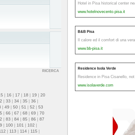
Hotel in Pisa historical center n
www.hotelnovecento.pisa.it
B&B Pisa
Il calore ed il comfort di una ver
www.bb-pisa.it
Residence Isola Verde
RICERCA
Residence in Pisa Cisanello, not 
www.isolaverde.com
15
|
16
|
17
|
18
|
19
|
20
2
|
33
|
34
|
35
|
36
|
8
|
49
|
50
|
51
|
52
|
53
5
|
66
|
67
|
68
|
69
|
70
2
|
83
|
84
|
85
|
86
|
87
9
|
100
|
101
|
102
|
112
|
113
|
114
|
115
|