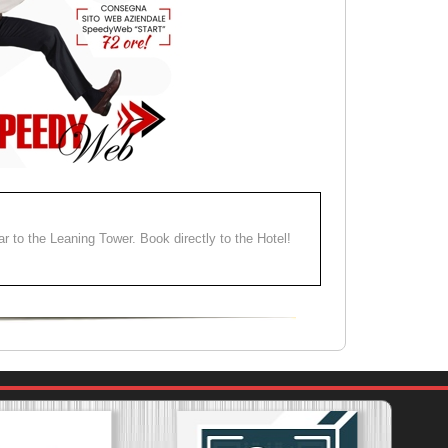
ear to the Leaning Tower. Book directly to the Hotel!