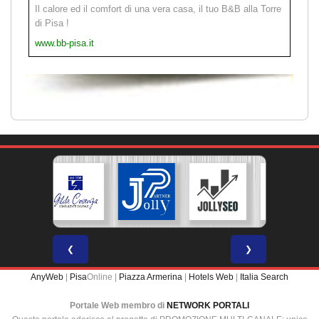
Il calore ed il comfort di una vera casa, il tuo B&B alla Torre
di Pisa !
www.bb-pisa.it
❮
❯
AnyWeb
|
Pisa
Online |
Piazza Armerina
|
Hotels Web
|
Italia Search
Portale Web membro di
NETWORK PORTALI