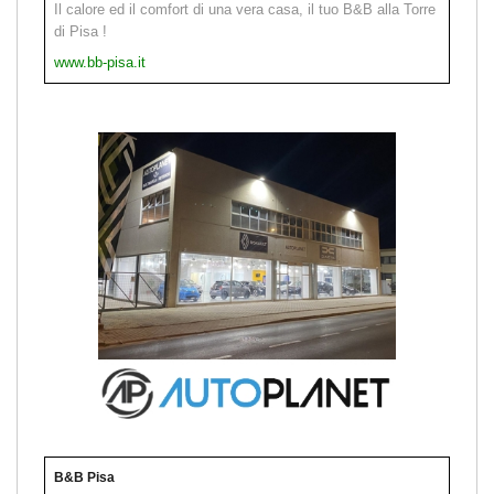
Il calore ed il comfort di una vera casa, il tuo B&B alla Torre
di Pisa !
www.bb-pisa.it
B&B Pisa