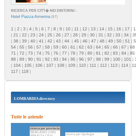
RICERCA PER CITT� NEI DINTORNI :
Hotel Piazza Armerina
(97)
1
|
2
|
3
|
4
|
5
|
6
|
7
|
8
|
9
|
10
|
11
|
12
|
13
|
14
|
15
|
16
|
17
|
1
|
21
|
22
|
23
|
24
|
25
|
26
|
27
|
28
|
29
|
30
|
31
|
32
|
33
|
34
|
3
|
38
|
39
|
40
|
41
|
42
|
43
|
44
|
45
|
46
|
47
|
48
|
49
|
50
|
51
|
5
54
|
55
|
56
|
57
|
58
|
59
|
60
|
61
|
62
|
63
|
64
|
65
|
66
|
67
|
68
71
|
72
|
73
|
74
|
75
|
76
|
77
|
78
|
79
|
80
|
81
|
82
|
83
|
84
|
85
88
|
89
|
90
|
91
|
92
|
93
|
94
|
95
|
96
|
97
|
98
|
99
|
100
|
101
|
|
104
|
105
|
106
|
107
|
108
|
109
|
110
|
111
|
112
|
113
|
114
|
1
117
|
118
|
LOMBARDIA directory
Tutte le aziende