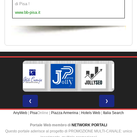
di Pisa !
www.bb-pisa.it
❮
❯
AnyWeb
|
Pisa
Online |
Piazza Armerina
|
Hotels Web
|
Italia Search
Portale Web membro di
NETWORK PORTALI
Questo portale aderisce al progetto di PROMOZIONE MULTI-CANALE: unico