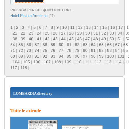
RICERCA PER CITT� NEI DINTORNI :
Hotel Piazza Armerina
(97)
1
|
2
|
3
|
4
|
5
|
6
|
7
|
8
|
9
|
10
|
11
|
12
|
13
|
14
|
15
|
16
|
17
|
1
|
21
|
22
|
23
|
24
|
25
|
26
|
27
|
28
|
29
|
30
|
31
|
32
|
33
|
34
|
3
|
38
|
39
|
40
|
41
|
42
|
43
|
44
|
45
|
46
|
47
|
48
|
49
|
50
|
51
|
5
54
|
55
|
56
|
57
|
58
|
59
|
60
|
61
|
62
|
63
|
64
|
65
|
66
|
67
|
68
71
|
72
|
73
|
74
|
75
|
76
|
77
|
78
|
79
|
80
|
81
|
82
|
83
|
84
|
85
88
|
89
|
90
|
91
|
92
|
93
|
94
|
95
|
96
|
97
|
98
|
99
|
100
|
101
|
|
104
|
105
|
106
|
107
|
108
|
109
|
110
|
111
|
112
|
113
|
114
|
1
117
|
118
|
LOMBARDIA directory
Tutte le aziende