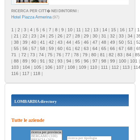
RICERCA PER CITT� NEI DINTORNI :
Hotel Piazza Armerina
(97)
1
|
2
|
3
|
4
|
5
|
6
|
7
|
8
|
9
|
10
|
11
|
12
|
13
|
14
|
15
|
16
|
17
|
1
|
21
|
22
|
23
|
24
|
25
|
26
|
27
|
28
|
29
|
30
|
31
|
32
|
33
|
34
|
3
|
38
|
39
|
40
|
41
|
42
|
43
|
44
|
45
|
46
|
47
|
48
|
49
|
50
|
51
|
5
|
55
|
56
|
57
|
58
|
59
|
60
|
61
|
62
|
63
|
64
|
65
|
66
|
67
|
68
|
6
71
|
72
|
73
|
74
|
75
|
76
|
77
|
78
|
79
|
80
|
81
|
82
|
83
|
84
|
85
|
88
|
89
|
90
|
91
|
92
|
93
|
94
|
95
|
96
|
97
|
98
|
99
|
100
|
101
103
|
104
|
105
|
106
|
107
|
108
|
109
|
110
|
111
|
112
|
113
|
11
116
|
117
|
118
|
LOMBARDIA directory
Tutte le aziende