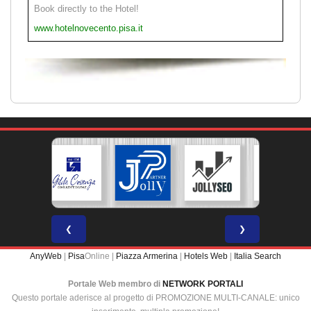
Book directly to the Hotel!
www.hotelnovecento.pisa.it
❮
❯
AnyWeb
|
Pisa
Online |
Piazza Armerina
|
Hotels Web
|
Italia Search
Portale Web membro di
NETWORK PORTALI
Questo portale aderisce al progetto di PROMOZIONE MULTI-CANALE: unico