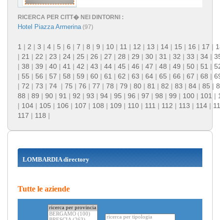
RICERCA PER CITT� NEI DINTORNI :
Hotel Piazza Armerina
(97)
1
|
2
|
3
|
4
|
5
|
6
|
7
|
8
|
9
|
10
|
11
|
12
|
13
|
14
|
15
|
16
|
17
|
1
|
21
|
22
|
23
|
24
|
25
|
26
|
27
|
28
|
29
|
30
|
31
|
32
|
33
|
34
|
3
|
38
|
39
|
40
|
41
|
42
|
43
|
44
|
45
|
46
|
47
|
48
|
49
|
50
|
51
|
5
|
55
|
56
|
57
|
58
|
59
|
60
|
61
|
62
|
63
|
64
|
65
|
66
|
67
|
68
|
6
|
72
|
73
|
74
|
75
|
76
|
77
|
78
|
79
|
80
|
81
|
82
|
83
|
84
|
85
|
8
88
|
89
|
90
|
91
|
92
|
93
|
94
|
95
|
96
|
97
|
98
|
99
|
100
|
101
|
|
104
|
105
|
106
|
107
|
108
|
109
|
110
|
111
|
112
|
113
|
114
|
1
117
|
118
|
LOMBARDIA directory
Tutte le aziende