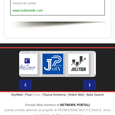
historical center.
www.isolaverde.com
❮
❯
AnyWeb
|
Pisa
Online |
Piazza Armerina
|
Hotels Web
|
Italia Search
Portale Web membro di
NETWORK PORTALI
Questo portale aderisce al progetto di PROMOZIONE MULTI-CANALE: unico