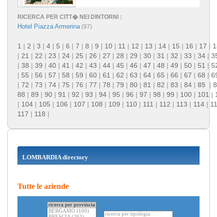
RICERCA PER CITT� NEI DINTORNI :
Hotel Piazza Armerina
(97)
1
|
2
|
3
|
4
|
5
|
6
|
7
|
8
|
9
|
10
|
11
|
12
|
13
|
14
|
15
|
16
|
17
|
1
|
21
|
22
|
23
|
24
|
25
|
26
|
27
|
28
|
29
|
30
|
31
|
32
|
33
|
34
|
3
|
38
|
39
|
40
|
41
|
42
|
43
|
44
|
45
|
46
|
47
|
48
|
49
|
50
|
51
|
5
|
55
|
56
|
57
|
58
|
59
|
60
|
61
|
62
|
63
|
64
|
65
|
66
|
67
|
68
|
6
|
72
|
73
|
74
|
75
|
76
|
77
|
78
|
79
|
80
|
81
|
82
|
83
|
84
|
85
|
8
88
|
89
|
90
|
91
|
92
|
93
|
94
|
95
|
96
|
97
|
98
|
99
|
100
|
101
|
|
104
|
105
|
106
|
107
|
108
|
109
|
110
|
111
|
112
|
113
|
114
|
1
117
|
118
|
LOMBARDIA directory
Tutte le aziende