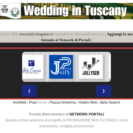
il Sito Web
www.italy.bergamo.it
è membro di NetworkPortali.it | [
Aggiungi la tua
Azienda al Network di Portali
]
❮
❯
AnyWeb
|
Pisa
Online |
Piazza Armerina
|
Hotels Web
|
Italia Search
Portale Web membro di
NETWORK PORTALI
Questo portale aderisce al progetto di PROMOZIONE MULTI-CANALE: unico
inserimento, multipla promozione!