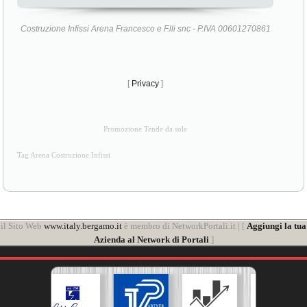
Costruzione Infissi Arena Francesco e F.lli snc - P.IVA 00601270861
[
Privacy
]
Promozione Tende da sole
Tag Arena Costruzione Infissi
il Sito Web
www.italy.bergamo.it
è membro di NetworkPortali.it | [
Aggiungi la tua
Azienda al Network di Portali
]