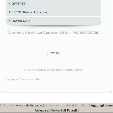
OFFERTE
EVENTI Piazza Armerina
DOWNLOAD
Costruzione Infissi Arena Francesco e F.lli snc - P.IVA 00601270861
[
Privacy
]
Arena Costruzione Infissi Piazza Armerina Servizi
Tag Arena Costruzione Infissi
il Sito Web
www.italy.bergamo.it
è membro di NetworkPortali.it | [
Aggiungi la tua
Azienda al Network di Portali
]