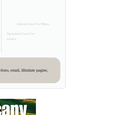
Atahotel Linea Uno Milano
Tag Atahotel Linea Uno
ricettiva
no, email, illimitate pagine,