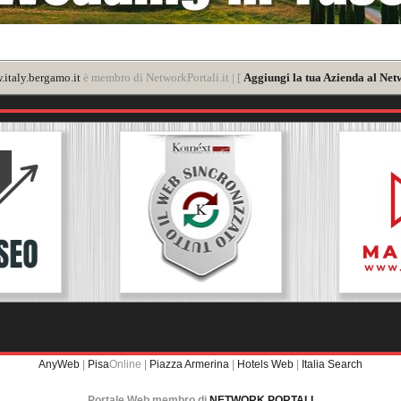
italy.bergamo.it
è membro di NetworkPortali.it | [
Aggiungi la tua Azienda al Net
AnyWeb
|
Pisa
Online |
Piazza Armerina
|
Hotels Web
|
Italia Search
Portale Web membro di
NETWORK PORTALI