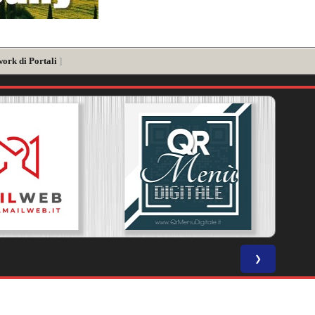
work di Portali
]
❯