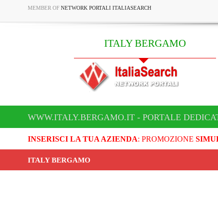
MEMBER OF
NETWORK PORTALI ITALIASEARCH
ITALY BERGAMO
WWW.ITALY.BERGAMO.IT - PORTALE DEDICA
INSERISCI LA TUA AZIENDA
: PROMOZIONE
SIMU
ITALY BERGAMO