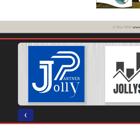
il Sito Web
www.
❮