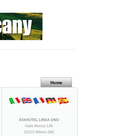
Home
ATAHOTEL LINEA UNO
Viale Monza 139
20125 Milano (MI)