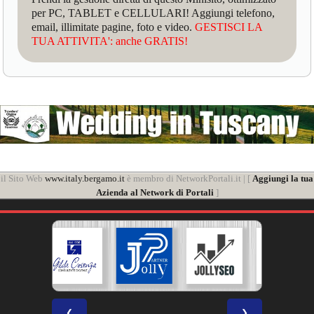
per PC, TABLET e CELLULARI! Aggiungi telefono,
email, illimitate pagine, foto e video.
GESTISCI LA
TUA ATTIVITA': anche GRATIS!
il Sito Web
www.italy.bergamo.it
è membro di NetworkPortali.it | [
Aggiungi la tua
Azienda al Network di Portali
]
❮
❯