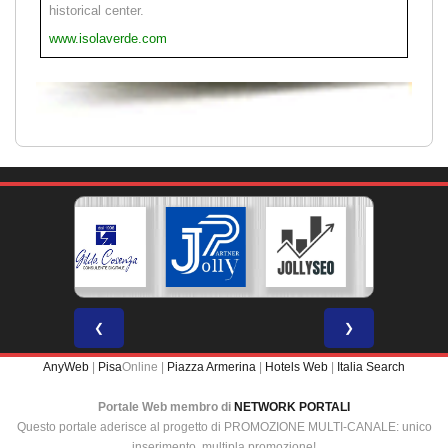
historical center.
www.isolaverde.com
❮
❯
AnyWeb
|
Pisa
Online |
Piazza Armerina
|
Hotels Web
|
Italia Search
Portale Web membro di
NETWORK PORTALI
Questo portale aderisce al progetto di PROMOZIONE MULTI-CANALE: unico
inserimento, multipla promozione!