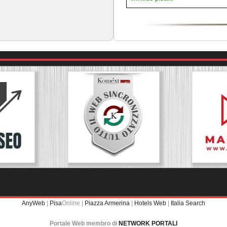
AnyWeb
|
Pisa
Online |
Piazza Armerina
|
Hotels Web
|
Italia Search
Portale Web membro di
NETWORK PORTALI