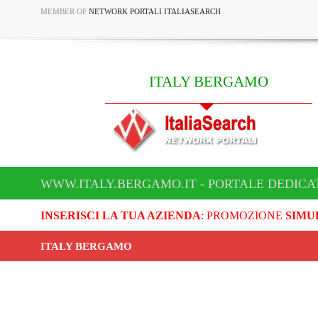
MEMBER OF
NETWORK PORTALI ITALIASEARCH
ITALY BERGAMO
WWW.ITALY.BERGAMO.IT - PORTALE DEDICA
INSERISCI LA TUA AZIENDA
: PROMOZIONE
SIMU
ITALY BERGAMO