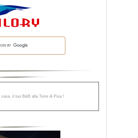
a casa, il tuo B&B alla Torre di Pisa !