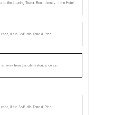
ear to the Leaning Tower. Book directly to the Hotel!
a casa, il tuo B&B alla Torre di Pisa !
far away from the city historical center.
a casa, il tuo B&B alla Torre di Pisa !