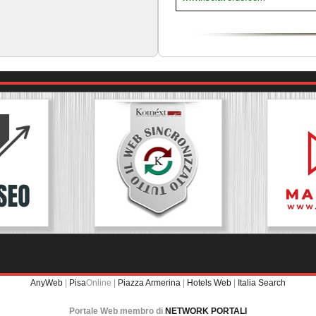
AnyWeb
|
Pisa
Online |
Piazza Armerina
|
Hotels Web
|
Italia Search
Portale Web membro di
NETWORK PORTALI