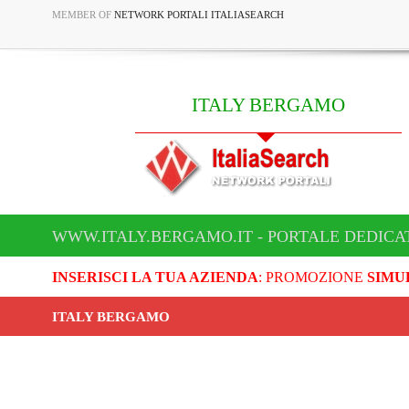
MEMBER OF
NETWORK PORTALI ITALIASEARCH
ITALY BERGAMO
WWW.ITALY.BERGAMO.IT - PORTALE DEDICA
INSERISCI LA TUA AZIENDA
: PROMOZIONE
SIMU
ITALY BERGAMO