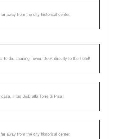
far away from the city historical center.
ear to the Leaning Tower. Book directly to the Hotel!
a casa, il tuo B&B alla Torre di Pisa !
far away from the city historical center.