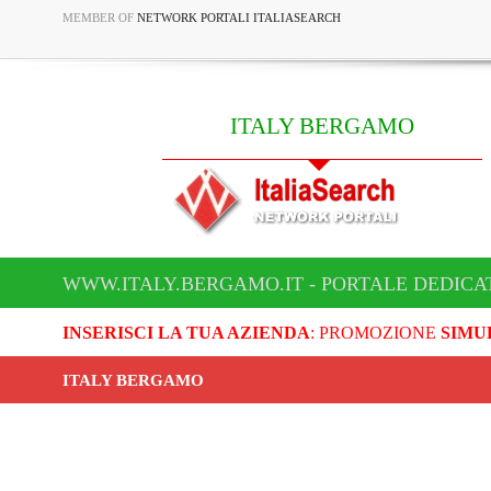
MEMBER OF
NETWORK PORTALI ITALIASEARCH
ITALY BERGAMO
WWW.ITALY.BERGAMO.IT - PORTALE DEDICA
INSERISCI LA TUA AZIENDA
: PROMOZIONE
SIMU
ITALY BERGAMO